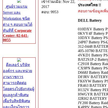
เข้าร่วมเมื่อ: Nov 22,
ประเทศไทย !!
ศูนย์รวมแรม
2017
สอบถามข้อมูลเพิ่มเ
ตอบ: 9953
Server และ
Workstation ชนิด
DELL Battery
ต่าง ๆ สอบถามได้
010DXV Battery 
ทันทีที่
Corporate
0KVY4F Battery 
Center: 02-641-
10DXV Battery P
0055
24P87 Battery PS
312-0448 BATTERY
Corporate
405-10780 BATTER
Center
4VKD1 Battery P
BAT2S1P-2 Batter
C291H Battery Ra
ดีลเลอร์ บริษัท
CX9PN Battery P
องค์กร และหน่วย
D668J Battery Ra
งานราชการ
DFJRV BATTERY P
FK6YW Battery P
สามารถติดต่อ
FR463 BATTERY P
โดยตรงไปยังกลุ่มผู้
H132V Battery P
HWGYR BATTER
ดูแลลูกค้าพิเศษ
J2RH2 BATTERY
เพื่อรับสิทธิพิเศษ
JY200 Battery Rai
และเงื่อนไขการ
K4PPV Battery P