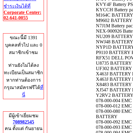
KVY4F Battery P
ชำระเงินได้ที่
KYCCH Battery pa
Corporate Center:
M164C BATTERY 
02-641-0055
M9602 BATTERY 
N7J1M Battery pa
Who's Online
NEX-900926 Batte
NU209 BATTERY P
ขณะนี้มี 1391
NWJ48 BATTERY
บุคคลทั่วไป และ 0
NYP1D BATTERY 
สมาชิกเข้าชม
P9110 BATTERY PE
RFX51 DELL PO
U8735 BATTERY P
ท่านยังไม่ได้ลง
UF302 BATTERY P
ทะเบียนเป็นสมาชิก
X463J BATTERY P
X463J BATTERY P
หากท่านต้องการ
X8483 BATTERY 
กรุณาสมัครฟรีได้
ที่
XJ547 BATTERY P
นี่
Y2RV2 BATTERY
078-000-004 EM
078-000-012 EMC V
Total Hits
078-000-080 EM
มีผู้เข้าเยี่ยมชม
BATTERY
708982545
078-000-092 EMC V
078-000-093 EMC 
คน ตั้งแต่ กันยายน
078-000-094 EMC U