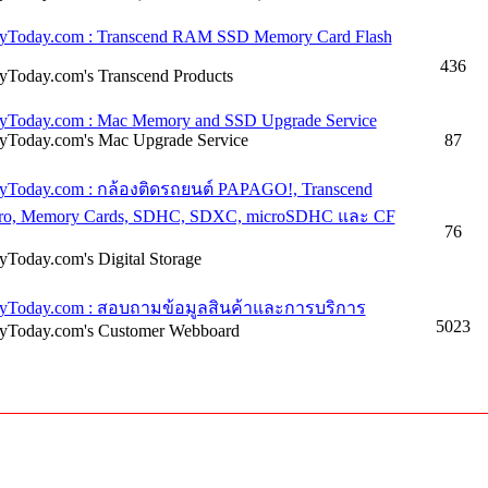
Today.com : Transcend RAM SSD Memory Card Flash
436
Today.com's Transcend Products
Today.com : Mac Memory and SSD Upgrade Service
Today.com's Mac Upgrade Service
87
Today.com : กล้องติดรถยนต์ PAPAGO!, Transcend
ro, Memory Cards, SDHC, SDXC, microSDHC และ CF
76
Today.com's Digital Storage
yToday.com : สอบถามข้อมูลสินค้าและการบริการ
5023
Today.com's Customer Webboard