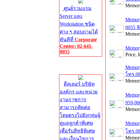
Memory
ศูนย์รวมแรม
Server และ
Memory
Workstation ชนิด
0055 จ
ต่าง ๆ สอบถามได้
Memory
ทันทีที่
Corporate
Center: 02-641-
Memory
0055
Price, 
Corporate
Memor
Center
โทร.08
Memory
ดีลเลอร์ บริษัท
องค์กร และหน่วย
Memor
งานราชการ
959-90
สามารถติดต่อ
Memory
โดยตรงไปยังกลุ่มผู้
ดูแลลูกค้าพิเศษ
Memory
เพื่อรับสิทธิพิเศษ
โทร.08
Memory
และเงื่อนไขการ