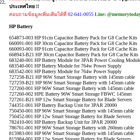
22,
ประเทศไทย !!
สอบถามข้อมูลเพิ่มเติมได้ที่
02-641-0055
Line: @memorytoda
HP Battery
654873-003 HP 91cm Capacitor Battery Pack for G8 Cache Kits
660091-001 HP 30cm Capacitor Battery Pack for G8 Cache Kits
660093-001 HP 91cm Capacitor Battery Pack for G8 Cache Kits
668943-B21 HP 30cm Capacitor Battery Pack for G8 Cache Kits
683240-001 HP Battery Module for 3PAR Power Cooling Modul
683540-001 HP Battery Module for 764w Power Supply
683542-001 HP Battery Module for 764w Power Supply
727258-B21 HP 96W Smart Storage Battery with 145mm cable
727259-B21 HP 96W Smart Storage Battery with 145mm cable
727260-001 HP 96W Smart Storage Battery with 145mm cable
727260-002 HPE Battery 96W Smart Storage FBWC 145mm
727261-B21 HP 12w Smart Storage Battery for Blade Servers
744351-001 HP Battery Backup Unit for 3PAR 20000
750450-001 HP 96W Smart Storage Battery with 145mm cable
750452-001 HP 12w Smart Storage Battery for Blade Servers
782410-001 HP Battery Backup Unit for 3PAR 20000
786761-001 HP 96W Smart Storage Battery with 260mm cable
815983-001 HP 96W Smart Storage Battery with 145mm cable
815984-001 HP 12w Smart Storage Battery for Blade Servers