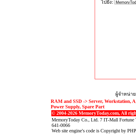
ไปยัง:
ผู้จำหน่า
RAM and SSD -> Server, Workstation, Ap
Power Supply, Spare Part
© 2004-2026 MemoryToday.com, All right
MemoryToday Co., Ltd. 7 IT-Mall Fortune 
641-0066
Web site engine's code is Copyright by PH