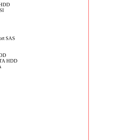
p HDD
SI
ort SAS
HDD
SATA HDD
A