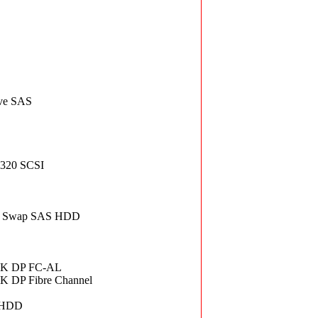
ve SAS
320 SCSI
ot Swap SAS HDD
15K DP FC-AL
K DP Fibre Channel
p HDD