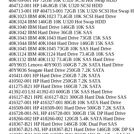
404709-001 HP 72GB 10K U320 SCSI Hot Swap HDD
404712-001 HP 146.8GB 15K U320 SCSI HDD
404713-001 HP 404713-001 72GB 15K U320 SCSI Hot Swap
40K1023 IBM 40K1023 73.4GB 10K SCSI Hard Drive
40K1024 IBM 146GB 10K U320 Hot Swap HDD
40K1040 IBM Hard Drive 146GB 10K SAS
40K1042 IBM Hard Drive 36GB 15K SAS
40K1043 IBM 40K1043 Hard Drive 73GB 15K SAS
40K1044 IBM 40K1044 Hard Drive 146GB 15K SAS
40K1045 IBM 40K1045 73GB 10K SAS Hard Drive
40K1124 IBM 40K1124 Hard Drive 73.4GB 10K SAS
40K1132 IBM 40K1132 73.4GB 10K SAS Hard Drive
40Y9035 Lenovo 40Y9035 160GB 7.2K SATA Hard Drive
40Y9036 Seagate Hard Drive 250GB 7.2K SATA
410411-001 HP Hard Drive 250GB 7.2K SATA
410502-001 HP Hard Drive 250GB 7.2K SATA
411275-B21 HP Hard Drive 160GB 7.2K SATA
41392-03 LSI 41392-03 600GB 15K SAS Hard Drive
416127-B21 HPE 416127-B21 300GB Hard Disk Drive SAS
416327-001 HP 416327-001 80GB 10K SATA Hard Drive
416509-001 HP 416509-001 Hard Drive 500GB 7.2K SATA
416728-001-NL HP 416728-001 300GB 15K DP Hard Drive
418266-002 HP 418266-002 120GB 5.4K SATA Hard Drive
418367-B21 HP Hard Drive 146GB 10K Dual Port SAS
418367-B21-NL HP 418367-B21 Hard Drive 146GB 10K DP S