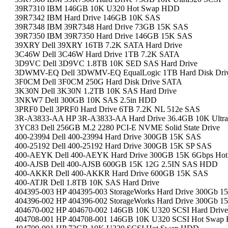
39R7310 IBM 146GB 10K U320 Hot Swap HDD
39R7342 IBM Hard Drive 146GB 10K SAS
39R7348 IBM 39R7348 Hard Drive 73GB 15K SAS
39R7350 IBM 39R7350 Hard Drive 146GB 15K SAS
39XRY Dell 39XRY 16TB 7.2K SATA Hard Drive
3C46W Dell 3C46W Hard Drive 1TB 7.2K SATA
3D9VC Dell 3D9VC 1.8TB 10K SED SAS Hard Drive
3DWMV-EQ Dell 3DWMV-EQ EqualLogic 1TB Hard Disk Dri
3F0CM Dell 3F0CM 250G Hard Disk Drive SATA
3K30N Dell 3K30N 1.2TB 10K SAS Hard Drive
3NKW7 Dell 300GB 10K SAS 2.5in HDD
3PRF0 Dell 3PRF0 Hard Drive 6TB 7.2K NL 512e SAS
3R-A3833-AA HP 3R-A3833-AA Hard Drive 36.4GB 10K Ultra
3YC83 Dell 256GB M.2 2280 PCI-E NVME Solid State Drive
400-23994 Dell 400-23994 Hard Drive 300GB 15K SAS
400-25192 Dell 400-25192 Hard Drive 300GB 15K SP SAS
400-AEYK Dell 400-AEYK Hard Drive 300GB 15K 6Gbps H
400-AJSB Dell 400-AJSB 600GB 15K 12G 2.5IN SAS HDD
400-AKKR Dell 400-AKKR Hard Drive 600GB 15K SAS
400-ATJR Dell 1.8TB 10K SAS Hard Drive
404395-003 HP 404395-003 StorageWorks Hard Drive 300Gb 
404396-002 HP 404396-002 StorageWorks Hard Drive 300Gb 15
404670-002 HP 404670-002 146GB 10K U320 SCSI Hard Drive
404708-001 HP 404708-001 146GB 10K U320 SCSI Hot Swa