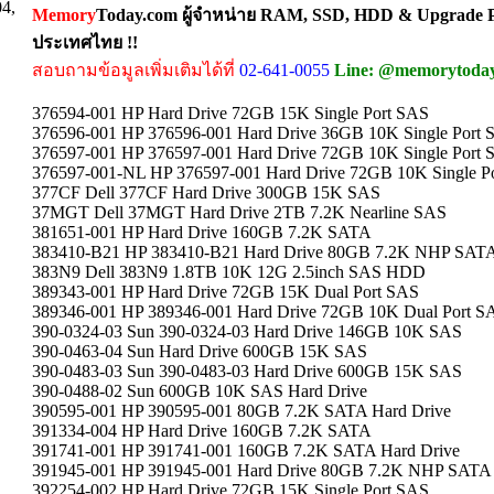
04,
Memory
Today.com ผู้จำหน่าย RAM, SSD, HDD & Upgrade Pa
ประเทศไทย !!
สอบถามข้อมูลเพิ่มเติมได้ที่
02-641-0055
Line: @memorytoda
376594-001 HP Hard Drive 72GB 15K Single Port SAS
376596-001 HP 376596-001 Hard Drive 36GB 10K Single Port 
376597-001 HP 376597-001 Hard Drive 72GB 10K Single Port 
376597-001-NL HP 376597-001 Hard Drive 72GB 10K Single P
377CF Dell 377CF Hard Drive 300GB 15K SAS
37MGT Dell 37MGT Hard Drive 2TB 7.2K Nearline SAS
381651-001 HP Hard Drive 160GB 7.2K SATA
383410-B21 HP 383410-B21 Hard Drive 80GB 7.2K NHP SAT
383N9 Dell 383N9 1.8TB 10K 12G 2.5inch SAS HDD
389343-001 HP Hard Drive 72GB 15K Dual Port SAS
389346-001 HP 389346-001 Hard Drive 72GB 10K Dual Port S
390-0324-03 Sun 390-0324-03 Hard Drive 146GB 10K SAS
390-0463-04 Sun Hard Drive 600GB 15K SAS
390-0483-03 Sun 390-0483-03 Hard Drive 600GB 15K SAS
390-0488-02 Sun 600GB 10K SAS Hard Drive
390595-001 HP 390595-001 80GB 7.2K SATA Hard Drive
391334-004 HP Hard Drive 160GB 7.2K SATA
391741-001 HP 391741-001 160GB 7.2K SATA Hard Drive
391945-001 HP 391945-001 Hard Drive 80GB 7.2K NHP SATA
392254-002 HP Hard Drive 72GB 15K Single Port SAS