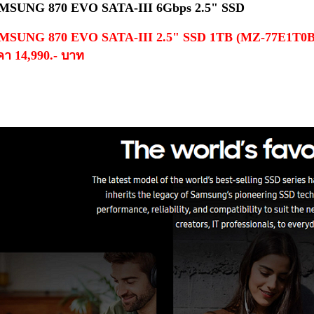
MSUNG 870 EVO SATA-III 6Gbps 2.5" SSD
MSUNG 870 EVO SATA-III 2.5" SSD 1TB (MZ-77E1T0BW
า 14,990.- บาท