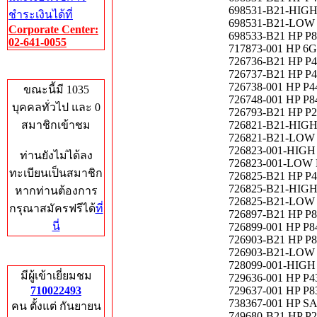
698531-B21-HIGH
ชำระเงินได้ที่
698531-B21-LOW 
Corporate Center:
698533-B21 HP P8
02-641-0055
717873-001 HP 6G
726736-B21 HP P44
Who's Online
726737-B21 HP P44
726738-001 HP P4
ขณะนี้มี 1035
726748-001 HP P84
บุคคลทั่วไป และ 0
726793-B21 HP P24
สมาชิกเข้าชม
726821-B21-HIGH 
726821-B21-LOW H
726823-001-HIGH 
ท่านยังไม่ได้ลง
726823-001-LOW H
ทะเบียนเป็นสมาชิก
726825-B21 HP P44
726825-B21-HIGH H
หากท่านต้องการ
726825-B21-LOW HP
กรุณาสมัครฟรีได้
ที่
726897-B21 HP P84
นี่
726899-001 HP P84
726903-B21 HP P84
726903-B21-LOW HP
Total Hits
728099-001-HIGH H
มีผู้เข้าเยี่ยมชม
729636-001 HP P4
710022493
729637-001 HP P83
738367-001 HP SA
คน ตั้งแต่ กันยายน
749680-B21 HP P24