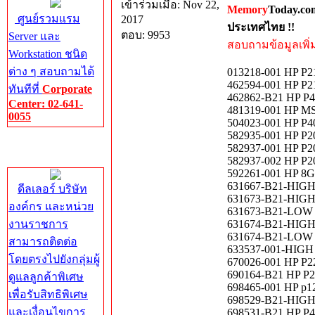
เข้าร่วมเมื่อ: Nov 22,
Memory
Today.co
ศูนย์รวมแรม
2017
ประเทศไทย !!
ตอบ: 9953
Server และ
สอบถามข้อมูลเพิ่มเ
Workstation ชนิด
ต่าง ๆ สอบถามได้
013218-001 HP P21
462594-001 HP P21
ทันทีที่
Corporate
462862-B21 HP P4
Center: 02-641-
481319-001 HP MS
0055
504023-001 HP P40
582935-001 HP P20
Corporate
582937-001 HP P2
Center
582937-002 HP P2
592261-001 HP 8G
631667-B21-HIGH
ดีลเลอร์ บริษัท
631673-B21-HIGH H
องค์กร และหน่วย
631673-B21-LOW HP
งานราชการ
631674-B21-HIGH H
631674-B21-LOW HP
สามารถติดต่อ
633537-001-HIGH
โดยตรงไปยังกลุ่มผู้
670026-001 HP P22
690164-B21 HP P22
ดูแลลูกค้าพิเศษ
698465-001 HP p12
เพื่อรับสิทธิพิเศษ
698529-B21-HIGH 
และเงื่อนไขการ
698531-B21 HP P