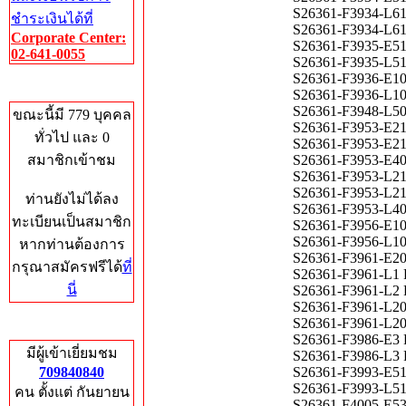
S26361-F3934-L6
ชำระเงินได้ที่
S26361-F3934-L6
Corporate Center:
S26361-F3935-E5
02-641-0055
S26361-F3935-L5
S26361-F3936-E1
Who's Online
S26361-F3936-L1
S26361-F3948-L502
ขณะนี้มี 779 บุคคล
S26361-F3953-E
ทั่วไป และ 0
S26361-F3953-E
สมาชิกเข้าชม
S26361-F3953-E4
S26361-F3953-L
S26361-F3953-L
ท่านยังไม่ได้ลง
S26361-F3953-L4
ทะเบียนเป็นสมาชิก
S26361-F3956-E1
S26361-F3956-L1
หากท่านต้องการ
S26361-F3961-E20
กรุณาสมัครฟรีได้
ที่
S26361-F3961-L1 
นี่
S26361-F3961-L2 
S26361-F3961-L20
S26361-F3961-L20
Total Hits
S26361-F3986-E3 
มีผู้เข้าเยี่ยมชม
S26361-F3986-L3 
709840840
S26361-F3993-E5
S26361-F3993-L5
คน ตั้งแต่ กันยายน
S26361-F4005-E5