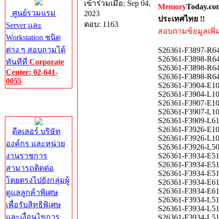
เข้าร่วมเมื่อ: Sep 04,
Memory
Today.co
ศูนย์รวมแรม
2023
ประเทศไทย !!
ตอบ: 1163
Server และ
สอบถามข้อมูลเพิ่มเ
Workstation ชนิด
ต่าง ๆ สอบถามได้
S26361-F3897-R6
S26361-F3898-R6
ทันทีที่
Corporate
S26361-F3898-R6
Center: 02-641-
S26361-F3898-R6
0055
S26361-F3904-E1
S26361-F3904-L1
Corporate
S26361-F3907-E1
Center
S26361-F3907-L1
S26361-F3909-L
S26361-F3926-E1
ดีลเลอร์ บริษัท
S26361-F3926-L1
องค์กร และหน่วย
S26361-F3926-L5
งานราชการ
S26361-F3934-E5
S26361-F3934-E5
สามารถติดต่อ
S26361-F3934-E5
โดยตรงไปยังกลุ่มผู้
S26361-F3934-E6
S26361-F3934-E6
ดูแลลูกค้าพิเศษ
S26361-F3934-L5
เพื่อรับสิทธิพิเศษ
S26361-F3934-L5
และเงื่อนไขการ
S26361-F3934-L5