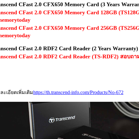
nscend CFast 2.0 CFX650 Memory Card (3 Years Warran
anscend CFast 2.0 CFX650 Memory Card 128GB (TS128G
emorytoday
anscend CFast 2.0 CFX650 Memory Card 256GB (TS256G
emorytoday
nscend CFast 2.0 RDF2 Card Reader (2 Years Warranty)
anscend CFast 2.0 RDF2 Card Reader (TS-RDF2) สอบถา
ละเอียดเพิ่มเติม
https://th.transcend-info.com/Products/No-672