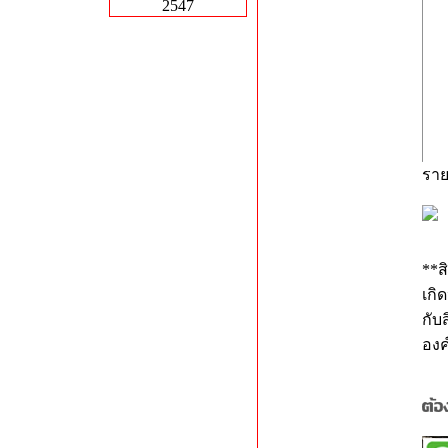
2547
ราย
**ส
เกิ
กับ
องค