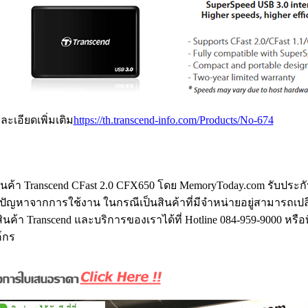
ละเอียดเพิ่มเติม
https://th.transcend-info.com/Products/No-674
ินค้า Transcend CFast 2.0 CFX650 โดย MemoryToday.com รับประก
ดปัญหาจากการใช้งาน ในกรณีเป็นสินค้าที่มีจำหน่ายอยู่สามารถเปลี่ย
สินค้า Transcend และบริการของเราได้ที่ Hotline 084-959-9000 หรือที
์กร