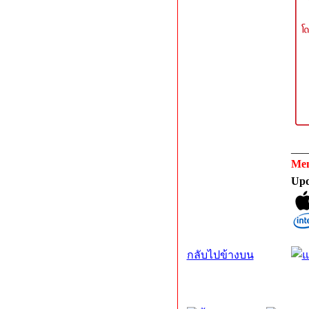
___
Me
Upd
กลับไปข้างบน