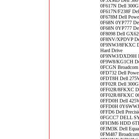
0F5XMD Dell 580
0F617N Dell 300G
0F617N/F238F Del
0F678M Dell Powe
0F68N 0YP777 Del
0F68N 0YP777 Del
0F8098 Dell GX62
0F8NV/XPDVP Dell
0F9NWJ/8FKXC De
Hard Drive
0F9NWJ/DXD9H Del
0F9W8/KG1CH Del
0FCGN Broadcom 57
0FD732 Dell Powe
0FDT8H Dell 275
0FF02R Dell 300G
0FF02R/8FKXC De
0FF02R/8FKXC 00
0FFD0H Dell 425Wa
0FFD0H 0Y6WWJ D
0FFD6 Dell Precis
0FGCC7 DELL S
0FH3M6 HDD 6TB S
0FJM3K Dell Equa
0FM487 Broadcom 