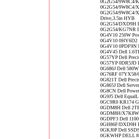
0G2G54/9W8C4/KG
0G2G54/9W8C4/X7
0G2G54/9W8C4/X7
Drive,3.5in HYB
0G2G54/DXD9H Del
0G2G54/KG7NR Del
0G4V10 250W Power
0G4V10 0HY6D2 25
0G4V10 0PDF9N De
0G4V45 Dell 1.6T
0G57YP Dell Preci
0G57YP 0DR5JD De
0G686J Dell 580W
0G76RF 07YX58/G
0G821T Dell Preci
0G865J Dell Serve
0G8CN Dell Powere
0G9J5 Dell EqualL
0GC9R0 KR174 GC9
0GDM8H Dell 2TB 
0GDM8H/X7K8W De
0GDPF3 Dell 1100
0GH86F/DXD9H Del
0GKJ0P Dell SS
0GKWHP DELL 8TB