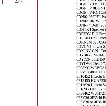
2547
0DGNTV Dell 1TB
0DGNTV 0DGNTV/KG
0DGNTV/KG1CH De
0DN02 06F0T1 Pow
0DN02 0J61WF Pow
0DNR74 Dell 425
0DNTK4 Speaker fo
0DP3DV Dell Pow
0DR5JD Dell Prec
0DRN5M 020X5G De
0DVGV1 Power Sw
0DXJNV CPU Coolin
0DY3K2 0M7R4J De
0DY72N 0K2H58 De
0DYDW0 Dell P/
0F08KG WEBCAM/M
0F0VFY/8FKXC 0TD
0F10452 Hitachi H
0F12455 HUA7230
0F12626 Hitachi 
0F169G DELL - 0F1
0F38462 WUH72
0F3V36 0F3VJ6 Em
0F3V36 or 0F3VJ6 