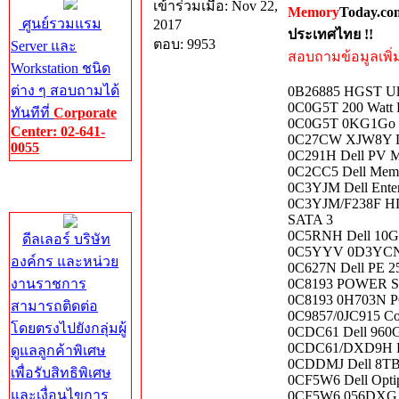
เข้าร่วมเมื่อ: Nov 22,
Memory
Today.co
ศูนย์รวมแรม
2017
ประเทศไทย !!
ตอบ: 9953
Server และ
สอบถามข้อมูลเพิ่มเ
Workstation ชนิด
ต่าง ๆ สอบถามได้
0B26885 HGST Ult
0C0G5T 200 Watt 
ทันทีที่
Corporate
0C0G5T 0KG1Go 2
Center: 02-641-
0C27CW XJW8Y Del
0055
0C291H Dell PV M
0C2CC5 Dell Memor
Corporate
0C3YJM Dell Ente
Center
0C3YJM/F238F HD
SATA 3
0C5RNH Dell 10G
ดีลเลอร์ บริษัท
0C5YYV 0D3YCN De
องค์กร และหน่วย
0C627N Dell PE 
งานราชการ
0C8193 POWER S
0C8193 0H703N 
สามารถติดต่อ
0C9857/0JC915 Co
โดยตรงไปยังกลุ่มผู้
0CDC61 Dell 960G
0CDC61/DXD9H Del
ดูแลลูกค้าพิเศษ
0CDDMJ Dell 8TB
เพื่อรับสิทธิพิเศษ
0CF5W6 Dell Opti
และเงื่อนไขการ
0CF5W6 056DXG De