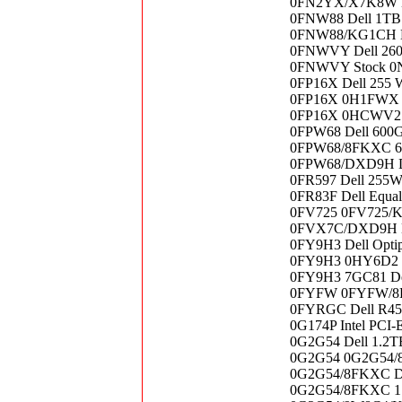
0FN2YX/X7K8W De
0FNW88 Dell 1TB 3
0FNW88/KG1CH De
0FNWVY Dell 260
0FNWVY Stock 0N
0FP16X Dell 255 W
0FP16X 0H1FWX Po
0FP16X 0HCWV2 P
0FPW68 Dell 600G
0FPW68/8FKXC 60
0FPW68/DXD9H De
0FR597 Dell 255W
0FR83F Dell Equa
0FV725 0FV725/KG
0FVX7C/DXD9H Del
0FY9H3 Dell Opti
0FY9H3 0HY6D2 D
0FY9H3 7GC81 Del
0FYFW 0FYFW/8FKX
0FYRGC Dell R450
0G174P Intel PCI-
0G2G54 Dell 1.2T
0G2G54 0G2G54/8F
0G2G54/8FKXC Del
0G2G54/8FKXC 1.2