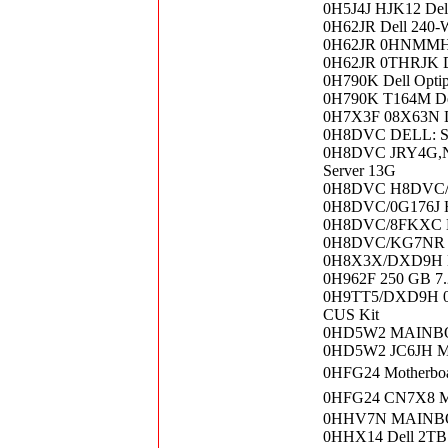
0H5J4J HJK12 Del
0H62JR Dell 240-
0H62JR 0HNMMH De
0H62JR 0THRJK Del
0H790K Dell Optip
0H790K T164M Del
0H7X3F 08X63N D
0H8DVC DELL: ST
0H8DVC JRY4G,NW
Server 13G
0H8DVC H8DVC/8F
0H8DVC/0G176J H
0H8DVC/8FKXC D
0H8DVC/KG7NR De
0H8X3X/DXD9H Del
0H962F 250 GB 7.
0H9TT5/DXD9H 0Y
CUS Kit
0HD5W2 MAINBO
0HD5W2 JC6JH 
0HFG24 Motherboar
0HFG24 CN7X8 Mot
0HHV7N MAINBOAR
0HHX14 Dell 2TB 