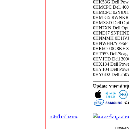
0HK53G Dell Powe
0HMCPC Dell 460 
0HMCPC 02Y8X1 De
0HMJG5 RWNKR De
0HMX8D Dell Opti
0HN7XN Dell Opti
0HNDJ7 SNPHNDJ7
0HNMMH 0DHVJN D
0HNWHH/Y796F Del
0HR6C0 0G8KHX 
0HT953 Dell/Seag
0HV1TD Dell 300
0HX134 Dell Powe
0HY104 Dell Powe
0HY6D2 Dell 250W 
_______________
Update ราคาล่าส
กลับไปข้างบน
แสดงก