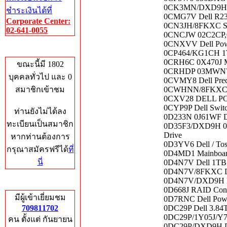
0CK3MN/DXD9H De
ชำระเงินได้ที่
0CMG7V Dell R230
Corporate Center:
0CN3JH/8FKXC SS
02-641-0055
0CNCJW 02C2CP,08
0CNXVV Dell Pow
Who's Online
0CP464/KG1CH 1T
0CRH6C 0X470J Mo
ขณะนี้มี 1802
0CRHDP 03MWN7 P
บุคคลทั่วไป และ 0
0CVMY8 Dell Prec
สมาชิกเข้าชม
0CWHNN/8FKXC D
0CXV28 DELL P
0CYP9P Dell Swit
ท่านยังไม่ได้ลง
0D233N 0J61WF De
ทะเบียนเป็นสมาชิก
0D35F3/DXD9H 00
Drive
หากท่านต้องการ
0D3YV6 Dell / T
กรุณาสมัครฟรีได้
ที่
0D4MD1 Mainboard 
นี่
0D4N7V Dell 1TB
0D4N7V/8FKXC De
0D4N7V/DXD9H Del
Total Hits
0D668J RAID Contr
มีผู้เข้าเยี่ยมชม
0D7RNC Dell Powe
709811702
0DC29P Dell 3.84
0DC29P/1Y05J/Y79
คน ตั้งแต่ กันยายน
0DC29P/DXD9H Del