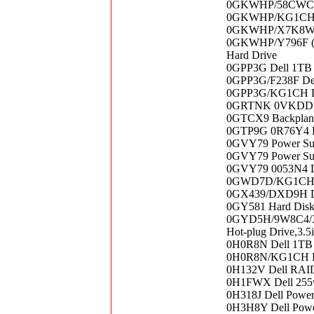
0GKWHP/58CWC Del
0GKWHP/KG1CH Del
0GKWHP/X7K8W DE
0GKWHP/Y796F (I
Hard Drive
0GPP3G Dell 1TB
0GPP3G/F238F Del
0GPP3G/KG1CH De
0GRTNK 0VKDD2 D
0GTCX9 Backplane 
0GTP9G 0R76Y4 LS
0GVY79 Power Su
0GVY79 Power Sup
0GVY79 0053N4 De
0GWD7D/KG1CH DG
0GX439/DXD9H Del
0GY581 Hard Dis
0GYD5H/9W8C4/X7
Hot-plug Drive,3.
0H0R8N Dell 1TB 
0H0R8N/KG1CH De
0H132V Dell RAID c
0H1FWX Dell 255w
0H318J Dell Powe
0H3H8Y Dell Powe