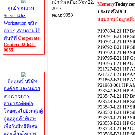
เข้าร่วมเมื่อ: Nov 22,
Memory
Today.co
ศูนย์รวมแรม
2017
ประเทศไทย !!
ตอบ: 9953
Server และ
สอบถามข้อมูลเพิ่มเ
Workstation ชนิด
ต่าง ๆ สอบถามได้
P19789-L21 HP Br
P19791-B21 HP Si
ทันทีที่
Corporate
P19791-L21 HP Si
Center: 02-641-
P19792-B21 HP Si
0055
P19792-L21 HP Si
P19795-B21 HP Go
Corporate
P19795-L21 HP Go
Center
P21727-B21 HP A
P21727-L21 HP A
P21862-B21 HP AM
ดีลเลอร์ บริษัท
P21963-001 HP A
องค์กร และหน่วย
P23547-B21 HP Br
งานราชการ
P23547-L21 HP Br
P23549-B21 HP Si
สามารถติดต่อ
P23549-L21 HP Si
โดยตรงไปยังกลุ่มผู้
P23550-B21 HP Si
P23550-L21 HP Si
ดูแลลูกค้าพิเศษ
P23553-B21 HP Go
เพื่อรับสิทธิพิเศษ
P23553-L21 HP Go
และเงื่อนไขการ
P23586-B21 HP Si