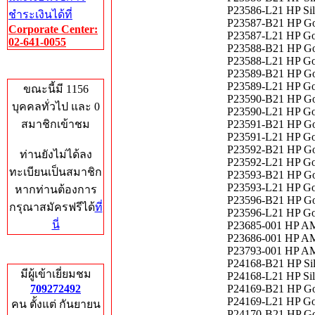
P23586-L21 HP Sil
ชำระเงินได้ที่
P23587-B21 HP Go
Corporate Center:
P23587-L21 HP Go
02-641-0055
P23588-B21 HP Go
P23588-L21 HP Go
Who's Online
P23589-B21 HP Go
P23589-L21 HP Go
ขณะนี้มี 1156
P23590-B21 HP Go
บุคคลทั่วไป และ 0
P23590-L21 HP Go
สมาชิกเข้าชม
P23591-B21 HP Go
P23591-L21 HP Go
P23592-B21 HP Go
ท่านยังไม่ได้ลง
P23592-L21 HP Go
ทะเบียนเป็นสมาชิก
P23593-B21 HP Go
P23593-L21 HP Go
หากท่านต้องการ
P23596-B21 HP Go
กรุณาสมัครฟรีได้
ที่
P23596-L21 HP Go
นี่
P23685-001 HP A
P23686-001 HP A
P23793-001 HP AM
Total Hits
P24168-B21 HP Si
มีผู้เข้าเยี่ยมชม
P24168-L21 HP Si
709272492
P24169-B21 HP Go
P24169-L21 HP Go
คน ตั้งแต่ กันยายน
P24170-B21 HP Go