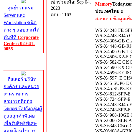
เข้าร่วมเมื่อ: Sep 04,
Memory
Today.co
ศูนย์รวมแรม
2023
ประเทศไทย !!
ตอบ: 1163
Server และ
สอบถามข้อมูลเพิ่มเ
Workstation ชนิด
ต่าง ๆ สอบถามได้
WS-X4248-FE-SFP 
WS-X4248-RJ45 CIS
ทันทีที่
Corporate
WS-X4306-GB Cisc
Center: 02-641-
WS-X4448-GB-RJ45 
0055
WS-X4506-GB-T Ci
WS-X4506-X2-E CIS
Corporate
WS-X4582-E CISCO
Center
WS-X4590-EX CISC
WS-X4596-E CISCO 
WS-X4597+E CISCO
ดีลเลอร์ บริษัท
WS-X45-SUP6-E Ci
องค์กร และหน่วย
WS-X45-SUP8-E CIS
งานราชการ
WS-X4612-SFP-E Ci
WS-X4724-SFP-E CI
สามารถติดต่อ
WS-X4748-RJ45-E C
โดยตรงไปยังกลุ่มผู้
WS-X4748-SFP-E CI
WS-X4908-10GE Cis
ดูแลลูกค้าพิเศษ
WS-X6066-SLB-APC
เพื่อรับสิทธิพิเศษ
WS-X6348 Cisco Ca
และเงื่อนไขการ
WS-X6408A-GBIC C