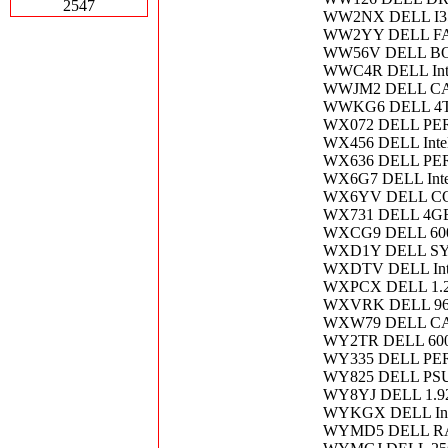
2547
WW2NX DELL I3
WW2YY DELL FA
WW56V DELL BOS
WWC4R DELL Inte
WWJM2 DELL CABL
WWKG6 DELL 4T
WX072 DELL PER
WX456 DELL Inte
WX636 DELL PER
WX6G7 DELL Inte
WX6YV DELL CO
WX731 DELL 4GB
WXCG9 DELL 60
WXD1Y DELL S
WXDTV DELL Inte
WXPCX DELL 1.2
WXVRK DELL 96
WXW79 DELL CA
WY2TR DELL 600
WY335 DELL PER
WY825 DELL PSU
WY8YJ DELL 1.9
WYKGX DELL Inte
WYMD5 DELL RAI