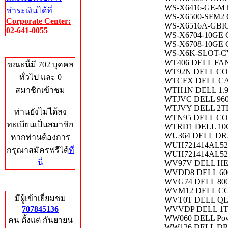
WS-X6416-GE-MT C
ชำระเงินได้ที่
WS-X6500-SFM2 Cis
Corporate Center:
WS-X6516A-GBIC C
02-641-0055
WS-X6704-10GE Cis
WS-X6708-10GE 
Who's Online
WS-X6K-SLOT-CVR-E
WT406 DELL FAN 
ขณะนี้มี 702 บุคคล
WT92N DELL CO
ทั่วไป และ 0
WTCFX DELL CABL
สมาชิกเข้าชม
WTH1N DELL 1.9
WTJVC DELL 960
WTJVY DELL 2TB
ท่านยังไม่ได้ลง
WTN95 DELL CO
ทะเบียนเป็นสมาชิก
WTRD1 DELL 10
WU364 DELL DR
หากท่านต้องการ
WUH721414AL52
กรุณาสมัครฟรีได้
ที่
WUH721414AL520
นี่
WV97V DELL HE
WVDD8 DELL 60
WVG74 DELL 800
Total Hits
WVM12 DELL CO
มีผู้เข้าเยี่ยมชม
WVT0T DELL QL
707845136
WVVDP DELL 1T
WW060 DELL Pow
คน ตั้งแต่ กันยายน
WW126 DELL D