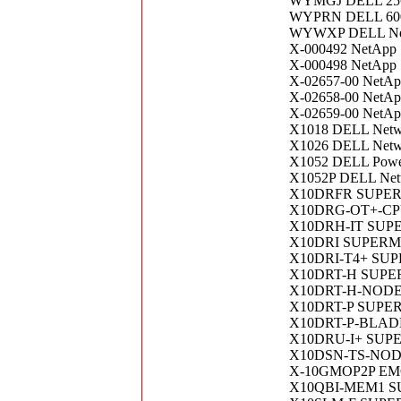
WYMGJ DELL 25
WYPRN DELL 60
WYWXP DELL Net
X-000492 NetApp 
X-000498 NetApp
X-02657-00 NetAp
X-02658-00 NetApp 
X-02659-00 NetA
X1018 DELL Netw
X1026 DELL Netw
X1052 DELL Powe
X1052P DELL Net
X10DRFR SUPERM
X10DRG-OT+-CPU
X10DRH-IT SUPER
X10DRI SUPERMIC
X10DRI-T4+ SUPE
X10DRT-H SUPER
X10DRT-H-NODE 
X10DRT-P SUPERM
X10DRT-P-BLADE 
X10DRU-I+ SUPER
X10DSN-TS-NODE
X-10GMOP2P EM
X10QBI-MEM1 SU