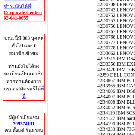
42D0708 LENOVO
ชำระเงินได้ที่
42D0743 LENOVO 
Corporate Center:
42D0752 LENOVO 
02-641-0055
42D0753 LENOVO
42D0756 LENOVO
Who's Online
42D0767 LENOVO
42D0768 LENOVO
ขณะนี้มี 883 บุคคล
42D0777 LENOVO
ทั่วไป และ 0
42D0778 LENOVO
สมาชิกเข้าชม
42D3062 LENOVO 
42D3315 IBM DS470
42D3350 IBM EXP
ท่านยังไม่ได้ลง
42H3470 IBM 16Bi
ทะเบียนเป็นสมาชิก
42J59 DELL CON
42R3867 IBM PCI
หากท่านต้องการ
42R3965 IBM C
กรุณาสมัครฟรีได้
ที่
42R4006 IBM DS8
นี่
42R4007 IBM PCI B
42R4008 IBM B
42R4052 IBM SC
Total Hits
42R4119 IBM S
มีผู้เข้าเยี่ยมชม
42R4127 IBM hard d
709374131
42R4190 IBM PCI B
42R4233 IBM 73
คน ตั้งแต่ กันยายน
42R4234 IBM 146.