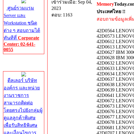
เข้าร่วมเมื่อ: Sep 04,
Memory
Today.co
ศูนย์รวมแรม
2023
ประเทศไทย !!
ตอบ: 1163
Server และ
สอบถามข้อมูลเพิ่มเ
Workstation ชนิด
ต่าง ๆ สอบถามได้
42D0564 LENOVO
42D0573 LENOVO
ทันทีที่
Corporate
42D0612 LENOVO
Center: 02-641-
42D0613 LENOVO
0055
42D0627 IBM 30
42D0628 IBM 30
Corporate
42D0632 LENOVO
Center
42D0633 LENOVO
42D0634 LENOVO
42D0637 LENOVO
ดีลเลอร์ บริษัท
42D0638 LENOVO
องค์กร และหน่วย
42D0639 LENOVO
งานราชการ
42D0641 LENOVO
42D0672 LENOVO
สามารถติดต่อ
42D0673 LENOVO
โดยตรงไปยังกลุ่มผู้
42D0676 LENOVO
42D0677 LENOVO
ดูแลลูกค้าพิเศษ
42D0678 LENOVO
เพื่อรับสิทธิพิเศษ
42D0681 LENOVO
และเงื่อนไขการ
42D0707 LENOVO