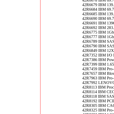
42R6678 IBM 69
42R6679 IBM 139.
42R6684 IBM 69
42R6685 IBM 139.
42R6690 IBM 69
42R6691 IBM 13
42R6692 IBM 28
42R6775 IBM 1Gb 
42R6777 IBM 1Gb 
42R6789 IBM SA
42R6790 IBM SA
42R6849 IBM 1
42R7352 IBM I/O 
42R7386 IBM Powe
42R7399 IBM 1.6
42R7459 IBM Pro-
42R7657 IBM Blow
42R7963 IBM Pro-
42R7992 LENOV
42R8113 IBM Proces
42R8114 IBM CEC 
42R8118 IBM SA
42R8192 IBM PC
42R8305 IBM CA
42R8325 IBM Pro-