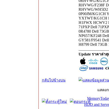
0RHVWG/KG1CH De
RHVWG/F238F Dell
RHVWG/WH5D2 Del
0P00JM/KG1CH YX
YXTWT/KG1CH Dell
H1FWX HCWV2 Del
71PXP Dell 71PXP
0R4780 Dell 73GB
NP657/KF248 Dell
GY581/F9541 Dell
H8799 Dell 73GB 
_______________
Update ราคาล่าส
กลับไปข้างบน
แสดงก
MemoryToday
HDD and Serve