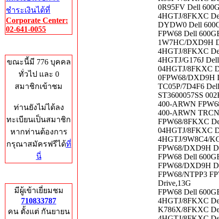
0R95FV Dell 600G
ชำระเงินได้ที่
4HGTJ/8FKXC Del
Corporate Center:
DYDW0 Dell 600G
02-641-0055
FPW68 Dell 600G
1W7HC/DXD9H Del
Who's Online
4HGTJ/8FKXC Del
4HGTJ/G176J Dell
ขณะนี้มี 776 บุคคล
04HGTJ/8FKXC De
ทั่วไป และ 0
0FPW68/DXD9H De
สมาชิกเข้าชม
TC05P/7D4F6 Del
ST3600057SS 002
400-ARWN FPW68/
ท่านยังไม่ได้ลง
400-ARWN TRCN6/
ทะเบียนเป็นสมาชิก
FPW68/8FKXC Dell
04HGTJ/8FKXC De
หากท่านต้องการ
4HGTJ/9W8C4/KG1C
กรุณาสมัครฟรีได้
ที่
FPW68/DXD9H Del
นี่
FPW68 Dell 600GB
FPW68/DXD9H Dell
FPW68/NTPP3 FPW
Total Hits
Drive,13G
มีผู้เข้าเยี่ยมชม
FPW68 Dell 600G
710833787
4HGTJ/8FKXC Dell
K786X/8FKXC Dell
คน ตั้งแต่ กันยายน
4HGTJ/8FKXC Dell