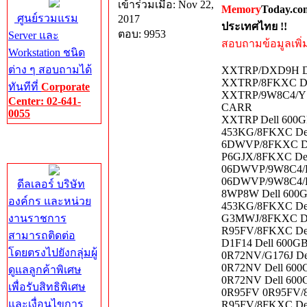
เข้าร่วมเมื่อ: Nov 22,
Memory
Today.co
ศูนย์รวมแรม
2017
ประเทศไทย !!
ตอบ: 9953
Server และ
สอบถามข้อมูลเพิ่มเ
Workstation ชนิด
ต่าง ๆ สอบถามได้
XXTRP/DXD9H Del
XXTRP/8FKXC Dell
ทันทีที่
Corporate
XXTRP/9W8C4/Y796
Center: 02-641-
CARR
0055
XXTRP Dell 600G
453KG/8FKXC Dell
Corporate
6DWVP/8FKXC Del
Center
P6GJX/8FKXC Dell
06DWVP/9W8C4/KG
06DWVP/9W8C4/KG
ดีลเลอร์ บริษัท
8WP8W Dell 600G
องค์กร และหน่วย
453KG/8FKXC Dell
งานราชการ
G3MWJ/8FKXC Dell
R95FV/8FKXC Dell
สามารถติดต่อ
D1F14 Dell 600G
โดยตรงไปยังกลุ่มผู้
0R72NV/G176J Del
0R72NV Dell 600
ดูแลลูกค้าพิเศษ
0R72NV Dell 600
เพื่อรับสิทธิพิเศษ
0R95FV 0R95FV/8
และเงื่อนไขการ
R95FV/8FKXC Del