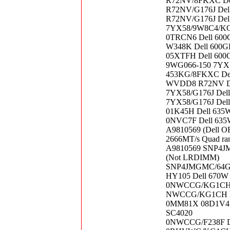
R72NV/8FKXC Del
R72NV/G176J Dell
R72NV/G176J Dell
7YX58/9W8C4/KG1
0TRCN6 Dell 600
W348K Dell 600G
05XTFH Dell 600
9WG066-150 7YX5
453KG/8FKXC Del
WVDD8 R72NV De
7YX58/G176J Del
7YX58/G176J Del
01K45H Dell 635W
0NVC7F Dell 635WP
A9810569 (Dell 
2666MT/s Quad r
A9810569 SNP4JM
(Not LRDIMM)
SNP4JMGMC/64G D
HY105 Dell 670W 
0NWCCG/KG1CH 0
NWCCG/KG1CH Del
0MM81X 08D1V4 De
SC4020
0NWCCG/F238F De