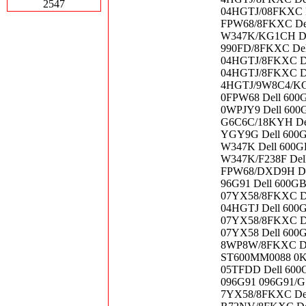
2547
04HGTJ/08FKXC D
FPW68/8FKXC Del
W347K/KG1CH Del
990FD/8FKXC Del
04HGTJ/8FKXC Del
04HGTJ/8FKXC Del
4HGTJ/9W8C4/KG1
0FPW68 Dell 600G
0WPJY9 Dell 600G
G6C6C/18KYH Del
YGY9G Dell 600G
W347K Dell 600G
W347K/F238F Del
FPW68/DXD9H Dell
96G91 Dell 600GB
07YX58/8FKXC Del
04HGTJ Dell 600G
07YX58/8FKXC De
07YX58 Dell 600
8WP8W/8FKXC Del
ST600MM0088 0K1
05TFDD Dell 600
096G91 096G91/G1
7YX58/8FKXC Del