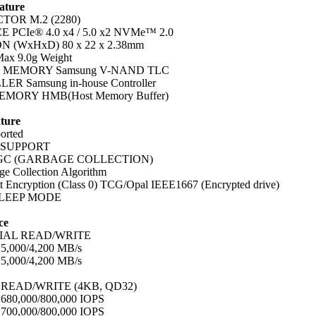
ature
TOR M.2 (2280)
 PCIe® 4.0 x4 / 5.0 x2 NVMe™ 2.0
 (WxHxD) 80 x 22 x 2.38mm
x 9.0g Weight
 MEMORY Samsung V-NAND TLC
R Samsung in-house Controller
MORY HMB(Host Memory Buffer)
ature
orted
T SUPPORT
d GC (GARBAGE COLLECTION)
e Collection Algorithm
 Encryption (Class 0) TCG/Opal IEEE1667 (Encrypted drive)
SLEEP MODE
ce
IAL READ/WRITE
 5,000/4,200 MB/s
 5,000/4,200 MB/s
EAD/WRITE (4KB, QD32)
 680,000/800,000 IOPS
 700,000/800,000 IOPS