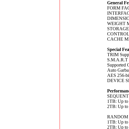
General Fe
FORM FAC
INTERFACE
DIMENSION
WEIGHT Ma
STORAGE
CONTROLLE
CACHE ME
Special Fe
TRIM Supp
S.M.A.R.
Supporte
Auto Garbag
AES 256-bit
DEVICE 
Performan
SEQUENT
1TB: Up to
2TB: Up to
RANDOM R
1TB: Up to
2TB: Up to