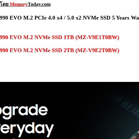
ษโดย
Memory
Today.com
990 EVO M.2 PCIe 4.0 x4 / 5.0 x2 NVMe SSD 5 Years Wa
 990 EVO M.2 NVMe SSD 1TB (MZ-V9E1T0BW)
 990 EVO M.2 NVMe SSD 2TB (MZ-V9E2T0BW)