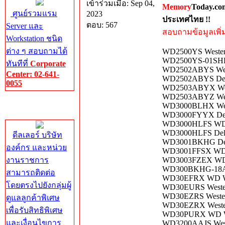
เข้าร่วมเมื่อ: Sep 04,
Memory
Today.co
ศูนย์รวมแรม
2023
ประเทศไทย !!
ตอบ: 567
Server และ
สอบถามข้อมูลเพิ่มเ
Workstation ชนิด
ต่าง ๆ สอบถามได้
WD2500YS Wester
WD2500YS-01SHB0
ทันทีที่
Corporate
WD2502ABYS West
Center: 02-641-
WD2502ABYS Dell
0055
WD2503ABYX West
WD2503ABYZ West
Corporate
WD3000BLHX West
Center
WD3000FYYX Dell 
WD3000HLFS WD W
WD3000HLFS Del
ดีลเลอร์ บริษัท
WD3001BKHG Del
องค์กร และหน่วย
WD3001FFSX WD 
งานราชการ
WD3003FZEX WD W
WD300BKHG-18A2
สามารถติดต่อ
WD30EFRX WD WD
โดยตรงไปยังกลุ่มผู้
WD30EURS Wester
WD30EZRS Wester
ดูแลลูกค้าพิเศษ
WD30EZRX Western
เพื่อรับสิทธิพิเศษ
WD30PURX WD WD
และเงื่อนไขการ
WD3200AAJS West