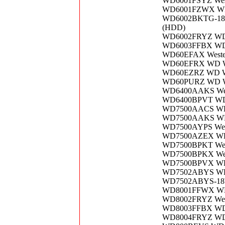
WD6001FSYZ West
WD6001FZWX WD 
WD6002BKTG-18E3
(HDD)
WD6002FRYZ WD 
WD6003FFBX WD 
WD60EFAX Wester
WD60EFRX WD WD
WD60EZRZ WD WD
WD60PURZ WD WD
WD6400AAKS West
WD6400BPVT WD 
WD7500AACS WD 
WD7500AAKS WD 
WD7500AYPS West
WD7500AZEX WD 
WD7500BPKT Weste
WD7500BPKX West
WD7500BPVX WD 
WD7502ABYS WD 
WD7502ABYS-18W
WD8001FFWX WD 
WD8002FRYZ West
WD8003FFBX WD 
WD8004FRYZ WD 