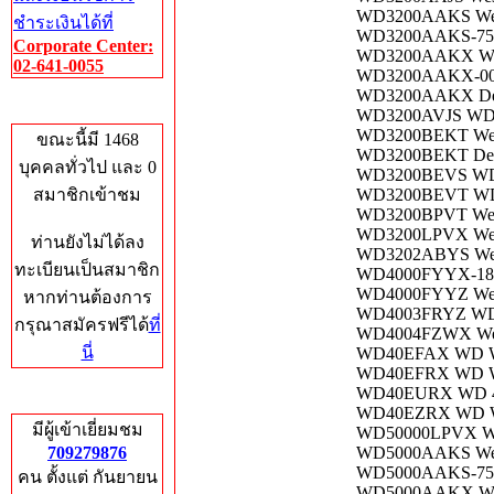
WD3200AAKS West
ชำระเงินได้ที่
WD3200AAKS-75L 
Corporate Center:
WD3200AAKX West
02-641-0055
WD3200AAKX-00E
WD3200AAKX Del
Who's Online
WD3200AVJS WD 
WD3200BEKT West
ขณะนี้มี 1468
WD3200BEKT Del
บุคคลทั่วไป และ 0
WD3200BEVS WD W
สมาชิกเข้าชม
WD3200BEVT WD 
WD3200BPVT West
WD3200LPVX West
ท่านยังไม่ได้ลง
WD3202ABYS West
ทะเบียนเป็นสมาชิก
WD4000FYYX-18RS
WD4000FYYZ West
หากท่านต้องการ
WD4003FRYZ WD 
กรุณาสมัครฟรีได้
ที่
WD4004FZWX West
นี่
WD40EFAX WD WD
WD40EFRX WD WD
WD40EURX WD 4T
Total Hits
WD40EZRX WD WD
มีผู้เข้าเยี่ยมชม
WD50000LPVX WD
709279876
WD5000AAKS West
WD5000AAKS-75V
คน ตั้งแต่ กันยายน
WD5000AAKX WD 