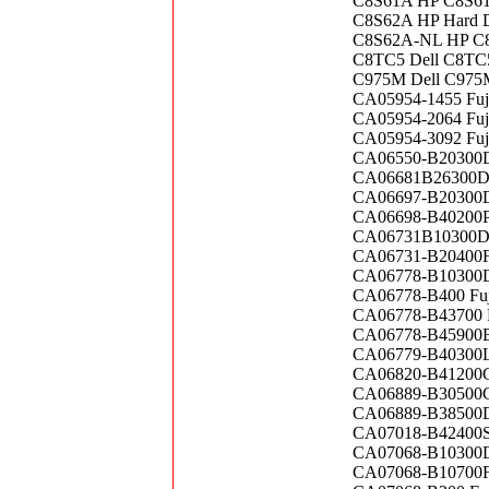
C8S61A HP C8S61
C8S62A HP Hard D
C8S62A-NL HP C8S
C8TC5 Dell C8TC
C975M Dell C975M
CA05954-1455 Fuj
CA05954-2064 Fuj
CA05954-3092 Fuj
CA06550-B20300DL
CA06681B26300DL
CA06697-B20300D
CA06698-B40200PD
CA06731B10300DL
CA06731-B20400FS
CA06778-B10300D
CA06778-B400 Fuj
CA06778-B43700 F
CA06778-B45900B
CA06779-B40300L
CA06820-B41200C
CA06889-B30500C1
CA06889-B38500D
CA07018-B42400S
CA07068-B10300D
CA07068-B10700FS