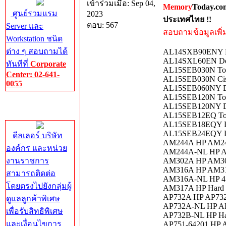
เข้าร่วมเมื่อ: Sep 04,
Memory
Today.co
ศูนย์รวมแรม
2023
ประเทศไทย !!
ตอบ: 567
Server และ
สอบถามข้อมูลเพิ่มเ
Workstation ชนิด
ต่าง ๆ สอบถามได้
AL14SXB90ENY De
AL14SXL60EN Del
ทันทีที่
Corporate
AL15SEB030N Tos
Center: 02-641-
AL15SEB030N Cis
0055
AL15SEB060NY De
AL15SEB120N Tos
Corporate
AL15SEB120NY De
Center
AL15SEB12EQ Tos
AL15SEB18EQY De
AL15SEB24EQY De
ดีลเลอร์ บริษัท
AM244A HP AM244
องค์กร และหน่วย
AM244A-NL HP A
งานราชการ
AM302A HP AM302
AM316A HP AM316
สามารถติดต่อ
AM316A-NL HP 45
โดยตรงไปยังกลุ่มผู้
AM317A HP Hard D
AP732A HP AP732A
ดูแลลูกค้าพิเศษ
AP732A-NL HP AP
เพื่อรับสิทธิพิเศษ
AP732B-NL HP Har
และเงื่อนไขการ
AP751-64201 HP A