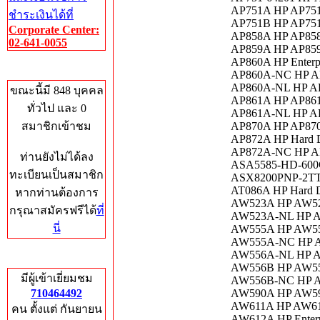
AP751A HP AP751A
ชำระเงินได้ที่
AP751B HP AP751B
Corporate Center:
AP858A HP AP858A
02-641-0055
AP859A HP AP859A
AP860A HP Enterp
Who's Online
AP860A-NC HP AP
AP860A-NL HP AP
ขณะนี้มี 848 บุคคล
AP861A HP AP861A
ทั่วไป และ 0
AP861A-NL HP AP
สมาชิกเข้าชม
AP870A HP AP870
AP872A HP Hard D
AP872A-NC HP AP
ท่านยังไม่ได้ลง
ASA5585-HD-600G
ทะเบียนเป็นสมาชิก
ASX8200PNP-2TT-C
AT086A HP Hard D
หากท่านต้องการ
AW523A HP AW523
กรุณาสมัครฟรีได้
ที่
AW523A-NL HP A
นี่
AW555A HP AW555A
AW555A-NC HP AW5
AW556A-NL HP AW5
Total Hits
AW556B HP AW556
มีผู้เข้าเยี่ยมชม
AW556B-NC HP AW
710464492
AW590A HP AW590A
AW611A HP AW611
คน ตั้งแต่ กันยายน
AW612A HP Enterp