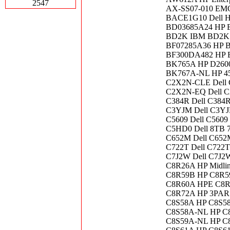
2547
AX-SS07-010 EMC 
BACE1G10 Dell H
BD03685A24 HP B
BD2K IBM BD2K H
BF07285A36 HP BF
BF300DA482 HP B
BK765A HP D2600
BK767A-NL HP 45
C2X2N-CLE Dell C
C2X2N-EQ Dell C
C384R Dell C384
C3YJM Dell C3YJ
C5609 Dell C5609
C5HD0 Dell 8TB 7
C652M Dell C652
C722T Dell C722T
C7J2W Dell C7J2W
C8R26A HP Midlin
C8R59B HP C8R59
C8R60A HPE C8R6
C8R72A HP 3PAR 
C8S58A HP C8S58
C8S58A-NL HP C8
C8S59A-NL HP C8