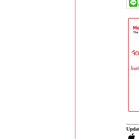
_____
Updat