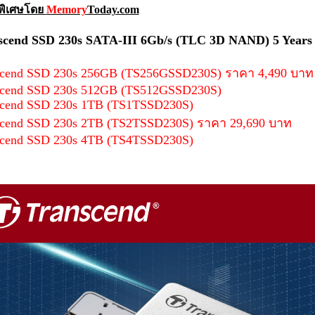
พิเศษโดย
Memory
Today.com
scend SSD 230s SATA-III 6Gb/s (TLC 3D NAND) 5 Years
scend SSD 230s 256GB (TS256GSSD230S) ราคา 4,490 บาท
scend SSD 230s 512GB (TS512GSSD230S)
scend SSD 230s 1TB (TS1TSSD230S)
scend SSD 230s 2TB (TS2TSSD230S) ราคา 29,690 บาท
scend SSD 230s 4TB (TS4TSSD230S)