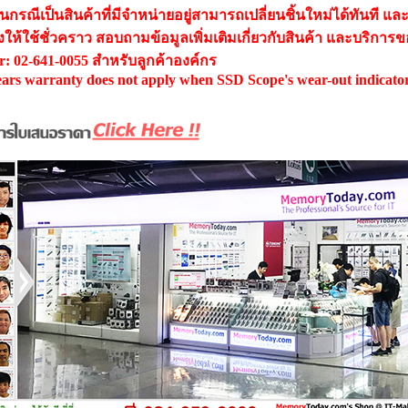
นกรณีเป็นสินค้าที่มีจำหน่ายอยู่สามารถเปลี่ยนชิ้นใหม่ได้ทันที และ
ให้ใช้ชั่วคราว สอบถามข้อมูลเพิ่มเติมเกี่ยวกับสินค้า และบริการของ
r: 02-641-0055 สำหรับลูกค้าองค์กร
ears warranty does not apply when SSD Scope's wear-out indicato