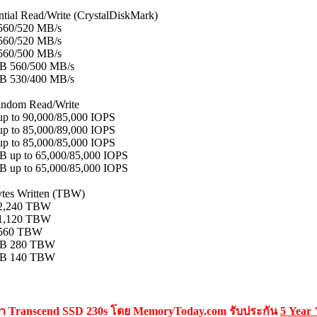
tial Read/Write (CrystalDiskMark)
560/520 MB/s
560/520 MB/s
560/500 MB/s
B 560/500 MB/s
B 530/400 MB/s
ndom Read/Write
up to 90,000/85,000 IOPS
up to 85,000/89,000 IOPS
up to 85,000/85,000 IOPS
B up to 65,000/85,000 IOPS
B up to 65,000/85,000 IOPS
ytes Written (TBW)
2,240 TBW
1,120 TBW
 560 TBW
GB 280 TBW
GB 140 TBW
้า Transcend SSD 230s โดย MemoryToday.com รับประกัน
5 Year