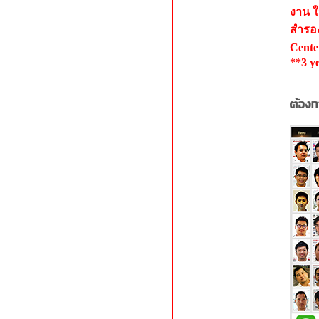
งาน ใ
สำรอง
Cente
**3 y