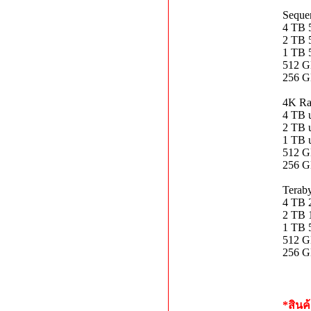
Sequen
4 TB 
2 TB 
1 TB 
512 G
256 G
4K Ra
4 TB 
2 TB 
1 TB 
512 G
256 G
Terab
4 TB 
2 TB 
1 TB
512 
256 
*สินค